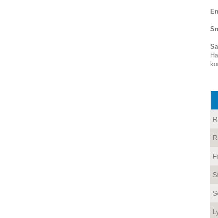
En
Sm
Sa
Ha
ko
R
R
F
S
S
L