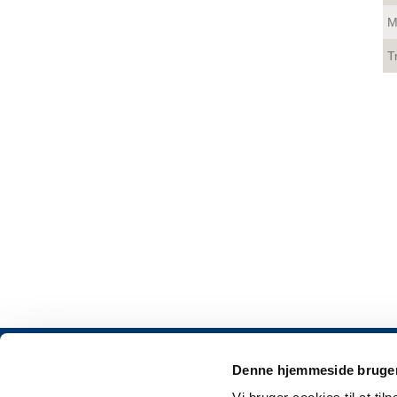
M
T
Om Aveve
Denne hjemmeside bruger
WE FEED YOUR PASSION