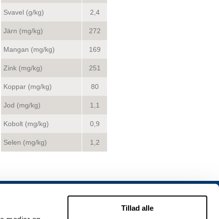
Svavel (g/kg)
2,4
Järn (mg/kg)
272
Mangan (mg/kg)
169
Zink (mg/kg)
251
Koppar (mg/kg)
80
Jod (mg/kg)
1,1
Kobolt (mg/kg)
0,9
Selen (mg/kg)
1,2
KONTAKT
Tillad alle
NATURAL SVERIGE AB
Lagegatan 24