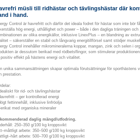
avrefri müsli till ridhästar och tävlingshästar där ko
and i hand.
ergy Control är havrefritt och därför det ideala fodret för hästar som inte bör f
kerställa hög energi, uthållighet och power – både i den dagliga träningen och
mbinationen av olika energikällor, inklusive LinexPlus – en blandning av extrude
alitet – säkerställer en stabil och långvarig energitillförsel samt stödjer mu
ergy Control innehåller mikromineralerna koppar, mangan, zink och selen i org
odukten är dessutom berikad med rödbetsflingor, som stimulerar produktionen
 positiv effekt på hästens energi och vitalitet.
n unika sammansättningen skapar optimala förutsättningar för sporthästens v
h prestation.
rdelar:
Idealiskt för rid- och tävlingshästar
Havrefritt – ger kontrollerad energi
ögt fettinnehåll, inklusive linfröolja
Berikat med organiska mineraler
kommenderad daglig mängd/utfodring.
derhåll: 250–350 g/100 kg kroppsvikt
tt–måttligt arbete: 350–500 g/100 kg kroppsvikt
ttligt–hårt arbete: 500–700 g/100 kg kroppsvikt