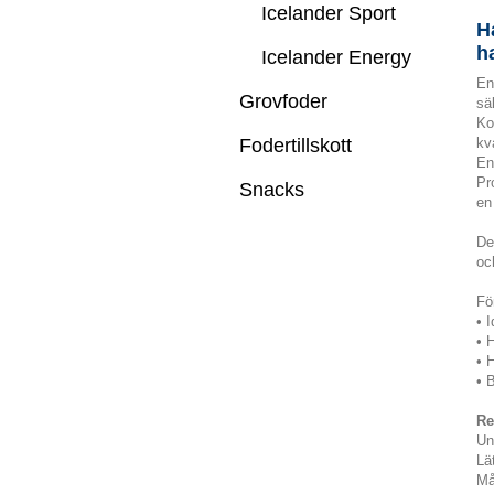
Icelander Sport
H
h
Icelander Energy
En
Grovfoder
sä
Ko
Fodertillskott
kv
En
Pr
Snacks
en
De
oc
Fö
• 
• 
• H
• 
Re
Un
Lä
Må