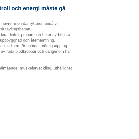
ntroll och energi måste gå
å havre, men där ryttaren ändå vill
 på tävlingsbanan.
rat linfrö, protein och fibrer av högsta
skeluppbyggnad och återhämtning.
anisk form för optimalt näringsupptag.
 av röda blodkroppar och därigenom har
älmående, muskelutveckling, uthållighet