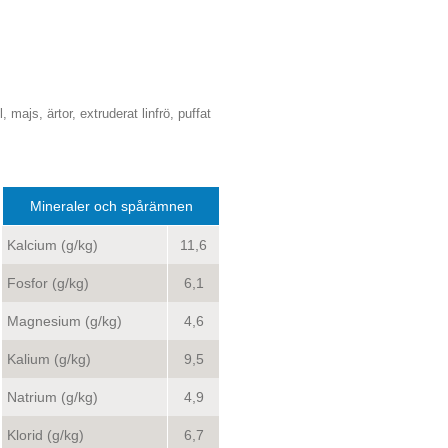
ajs, ärtor, extruderat linfrö, puffat
Mineraler och spårämnen
Kalcium (g/kg)
11,6
Fosfor (g/kg)
6,1
Magnesium (g/kg)
4,6
Kalium (g/kg)
9,5
Natrium (g/kg)
4,9
Klorid (g/kg)
6,7