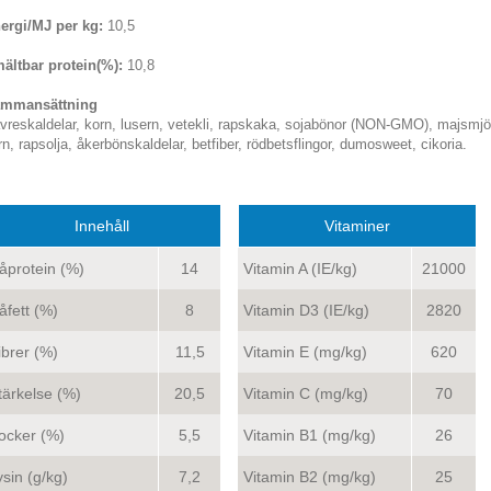
ergi/MJ per kg:
10,5
ältbar protein(%):
10,8
mmansättning
vreskaldelar, korn, lusern, vetekli, rapskaka, sojabönor (NON-GMO), majsmjöl, m
rn, rapsolja, åkerbönskaldelar, betfiber, rödbetsflingor, dumosweet, cikoria.
Innehåll
Vitaminer
åprotein (%)
14
Vitamin A (IE/kg)
21000
åfett (%)
8
Vitamin D3 (IE/kg)
2820
ibrer (%)
11,5
Vitamin E (mg/kg)
620
tärkelse (%)
20,5
Vitamin C (mg/kg)
70
ocker (%)
5,5
Vitamin B1 (mg/kg)
26
ysin (g/kg)
7,2
Vitamin B2 (mg/kg)
25