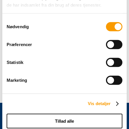
de har indsamlet fra din brug af deres tjenester.
Samtykkevalg
Nødvendig
Præferencer
Statistik
Marketing
Vis detaljer
Om Aveve
Tillad alle
I mere end 110 år har AVEVE arbejdet for at levere hestefoder af absolut højeste kvalitet.
Som en del af den belgiske Arvesta Group har vi fra begyndelsen haft fuldt fokus på