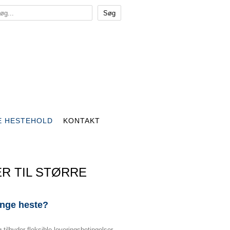
E HESTEHOLD
KONTAKT
ER TIL STØRRE
ange heste?
tilbyder fleksible leveringsbetingelser.