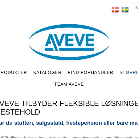
PRODUKTER
KATALOGER
FIND FORHANDLER
STØRR
TEAM AVEVE
VEVE TILBYDER FLEKSIBLE LØSNING
HESTEHOLD
ar du stutteri, salgsstald, hestepension eller bare m
EVE tilbyder foder af højeste kvalitet til sportsheste såvel som fritidsheste og 