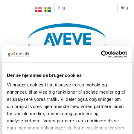
Denne hjemmeside bruger cookies
Vi bruger cookies til at tilpasse vores indhold og
Marsholm v. Rikke Sejlund
annoncer, til at vise dig funktioner til sociale medier og til
at analysere vores trafik. Vi deler også oplysninger om
din brug af vores hjemmeside med vores partnere inden
Rikke og hendes far Kim ejer og
for sociale medier, annonceringspartnere og
driver Marsholm, som er smukt
analysepartnere. Vores partnere kan kombinere disse
placeret ved vand og strand
mellem Ranum og Rønbjerg i
data med andre oplysninger, du har givet dem, eller som
Nordjylland. Her driver de både